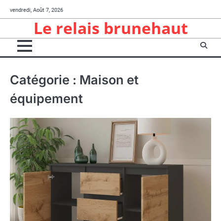
Skip
vendredi, Août 7, 2026
to
Le relais brunehaut
content
Catégorie :
Maison et
équipement